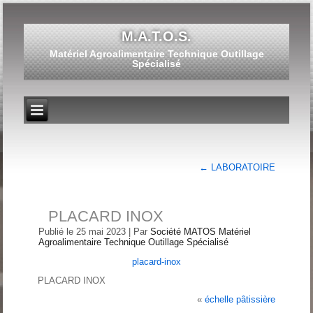
M.A.T.O.S.
Matériel Agroalimentaire Technique Outillage
Spécialisé
←
LABORATOIRE
PLACARD INOX
Publié le
25 mai 2023
|
Par
Société MATOS Matériel
Agroalimentaire Technique Outillage Spécialisé
placard-inox
PLACARD INOX
«
échelle pâtissière