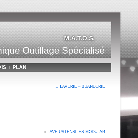
M.A.T.O.S.
ique Outillage Spécialisé
VIS
PLAN
←
LAVERIE – BUANDERIE
«
LAVE USTENSILES MODULAR