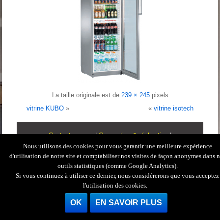
La taille originale est de
239 × 245
pixels
vitrine KUBO
»
«
vitrine isotech
Contactez-nous
|
Conception & réalisation
|
Nous utilisons des cookies pour vous garantir une meilleure expérience
d'utilisation de notre site et comptabiliser nos visites de façon anonymes dans 
|
Création site Internet
|
Mentions Légales
outils statistiques (comme Google Analytics).
Copyright © 2026. M.A.T.O.S. Tous droits réservés.
Si vous continuez à utiliser ce dernier, nous considérerons que vous acceptez
l'utilisation des cookies.
OK
EN SAVOIR PLUS