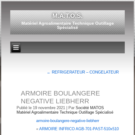
M.A.T.O.S.
Matériel Agroalimentaire Technique Outillage
Spécialisé
←
REFRIGERATEUR – CONGELATEUR
ARMOIRE BOULANGERE
NEGATIVE LIEBHERR
Publié le
19 novembre 2021
|
Par
Société MATOS
Matériel Agroalimentaire Technique Outillage Spécialisé
armoire-boulangere-negative-liebherr
«
ARMOIRE INFRICO AGB-701-PAST-510x510