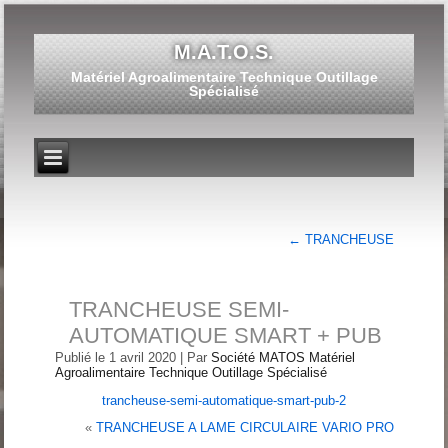
M.A.T.O.S.
Matériel Agroalimentaire Technique Outillage
Spécialisé
←
TRANCHEUSE
TRANCHEUSE SEMI-
AUTOMATIQUE SMART + PUB
Publié le
1 avril 2020
|
Par
Société MATOS Matériel
Agroalimentaire Technique Outillage Spécialisé
trancheuse-semi-automatique-smart-pub-2
«
TRANCHEUSE A LAME CIRCULAIRE VARIO PRO