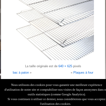
La taille originale est de
640 × 625
pixels
bac à paton
»
«
Plaques à four
Nous utilisons des cookies pour vous garantir une meilleure expérience
Contactez-nous
|
Conception & réalisation
|
d'utilisation de notre site et comptabiliser nos visites de façon anonymes dans 
outils statistiques (comme Google Analytics).
|
Création site Internet
|
Si vous continuez à utiliser ce dernier, nous considérerons que vous acceptez
Mentions Légales
Copyright © 2026. M.A.T.O.S. Tous droits réservés.
l'utilisation des cookies.