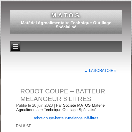
M.A.T.O.S.
Matériel Agroalimentaire Technique Outillage
Spécialisé
←
LABORATOIRE
ROBOT COUPE – BATTEUR
MELANGEUR 8 LITRES
Publié le
28 juin 2023
|
Par
Société MATOS Matériel
Agroalimentaire Technique Outillage Spécialisé
robot-coupe-batteur-melangeur-8-litres
RM 8 SP