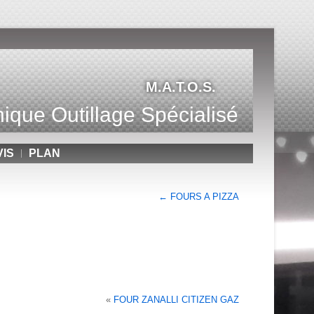
M.A.T.O.S.
ique Outillage Spécialisé
VIS
PLAN
←
FOURS A PIZZA
«
FOUR ZANALLI CITIZEN GAZ