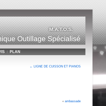
M.A.T.O.S.
ique Outillage Spécialisé
VIS
PLAN
←
LIGNE DE CUISSON ET PIANOS
«
ambassade