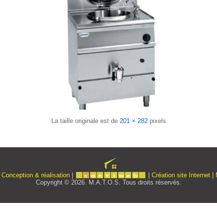
La taille originale est de
201 × 282
pixels
|
Conception & réalisation
|
|
Création site Internet
|
Copyright © 2026. M.A.T.O.S. Tous droits réservés.