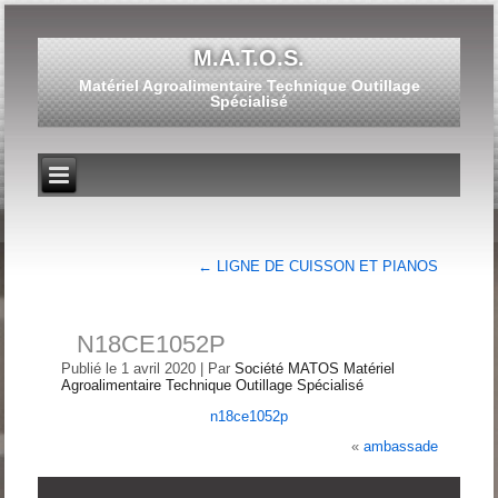
M.A.T.O.S.
Matériel Agroalimentaire Technique Outillage
Spécialisé
←
LIGNE DE CUISSON ET PIANOS
N18CE1052P
Publié le
1 avril 2020
|
Par
Société MATOS Matériel
Agroalimentaire Technique Outillage Spécialisé
n18ce1052p
«
ambassade