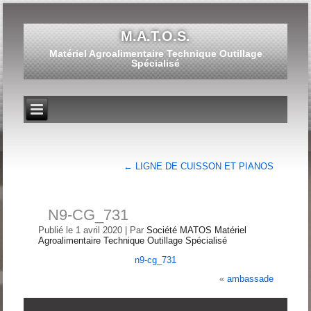
M.A.T.O.S.
Matériel Agroalimentaire Technique Outillage
Spécialisé
←
LIGNE DE CUISSON ET PIANOS
N9-CG_731
Publié le
1 avril 2020
|
Par
Société MATOS Matériel
Agroalimentaire Technique Outillage Spécialisé
n9-cg_731
«
ambassade