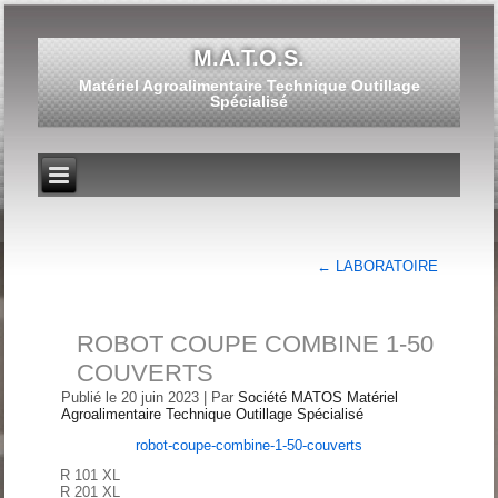
M.A.T.O.S.
Matériel Agroalimentaire Technique Outillage
Spécialisé
←
LABORATOIRE
ROBOT COUPE COMBINE 1-50
COUVERTS
Publié le
20 juin 2023
|
Par
Société MATOS Matériel
Agroalimentaire Technique Outillage Spécialisé
robot-coupe-combine-1-50-couverts
R 101 XL
R 201 XL