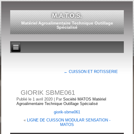
M.A.T.O.S.
Matériel Agroalimentaire Technique Outillage
Spécialisé
←
CUISSON ET ROTISSERIE
GIORIK SBME061
Publié le
1 avril 2020
|
Par
Société MATOS Matériel
Agroalimentaire Technique Outillage Spécialisé
giorik-sbme061
«
LIGNE DE CUISSON MODULAR SENSATION -
MATOS