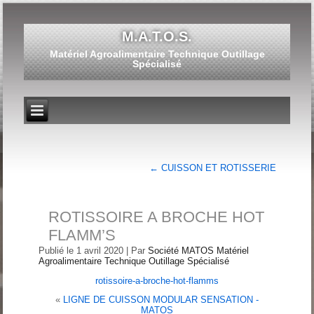
M.A.T.O.S.
Matériel Agroalimentaire Technique Outillage
Spécialisé
←
CUISSON ET ROTISSERIE
ROTISSOIRE A BROCHE HOT
FLAMM’S
Publié le
1 avril 2020
|
Par
Société MATOS Matériel
Agroalimentaire Technique Outillage Spécialisé
rotissoire-a-broche-hot-flamms
«
LIGNE DE CUISSON MODULAR SENSATION -
MATOS