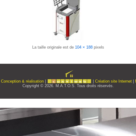
La taille originale est de
104 × 188
pixels
|
Conception & réalisation
|
|
Création site Internet
|
Copyright © 2026. M.A.T.O.S. Tous droits réservés.