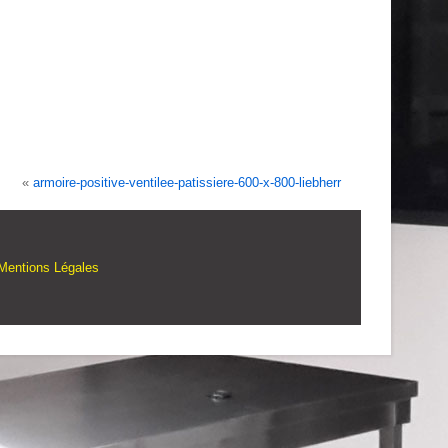
«
armoire-positive-ventilee-patissiere-600-x-800-liebherr
Mentions Légales