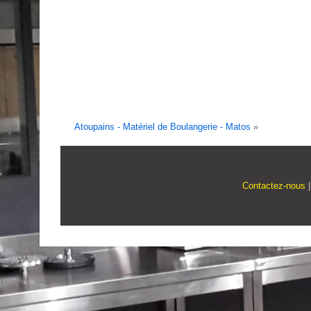
Atoupains - Matériel de Boulangerie - Matos
»
Contactez-nous