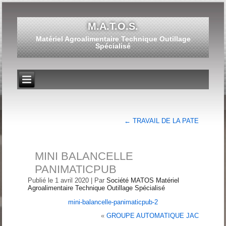
M.A.T.O.S.
Matériel Agroalimentaire Technique Outillage
Spécialisé
←
TRAVAIL DE LA PATE
MINI BALANCELLE
PANIMATICPUB
Publié le
1 avril 2020
|
Par
Société MATOS Matériel
Agroalimentaire Technique Outillage Spécialisé
mini-balancelle-panimaticpub-2
«
GROUPE AUTOMATIQUE JAC