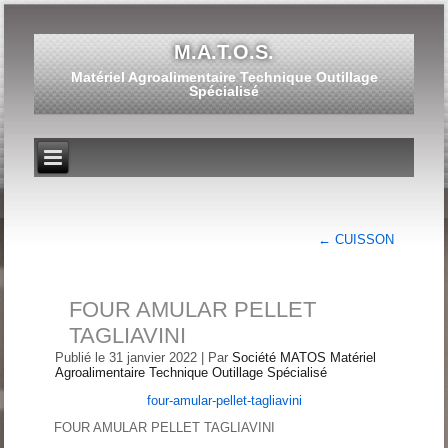
M.A.T.O.S.
Matériel Agroalimentaire Technique Outillage
Spécialisé
←
CUISSON
FOUR AMULAR PELLET
TAGLIAVINI
Publié le
31 janvier 2022
|
Par
Société MATOS Matériel
Agroalimentaire Technique Outillage Spécialisé
four-amular-pellet-tagliavini
FOUR AMULAR PELLET TAGLIAVINI