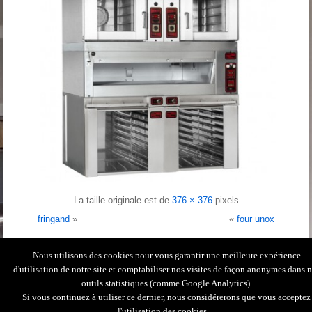
La taille originale est de
376 × 376
pixels
fringand
»
«
four unox
Nous utilisons des cookies pour vous garantir une meilleure expérience
Contactez-nous
|
Conception & réalisation
|
d'utilisation de notre site et comptabiliser nos visites de façon anonymes dans 
outils statistiques (comme Google Analytics).
|
Création site Internet
|
Si vous continuez à utiliser ce dernier, nous considérerons que vous acceptez
Mentions Légales
Copyright © 2026. M.A.T.O.S. Tous droits réservés.
l'utilisation des cookies.