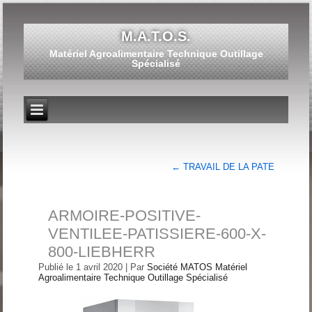
M.A.T.O.S.
Matériel Agroalimentaire Technique Outillage
Spécialisé
←
TRAVAIL DE LA PATE
ARMOIRE-POSITIVE-
VENTILEE-PATISSIERE-600-X-
800-LIEBHERR
Publié le
1 avril 2020
|
Par
Société MATOS Matériel
Agroalimentaire Technique Outillage Spécialisé