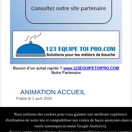
Besoin d’un achat rapide ?
www.123EQUIPETOIPRO.COM
Notre Partenaire
ANIMATION ACCUEIL
Publié le
1 avril 2020
Nous utilisons des cookies pour vous garantir une meilleure expérience
Contactez-nous
|
Conception & réalisation
|
d'utilisation de notre site et comptabiliser nos visites de façon anonymes dans 
outils statistiques (comme Google Analytics).
|
Création site Internet
|
Si vous continuez à utiliser ce dernier, nous considérerons que vous acceptez